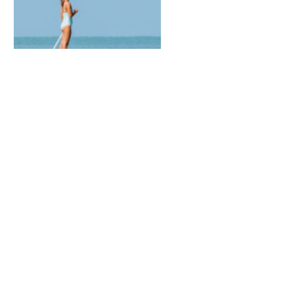
WELLNESS
Our luxury spa treatments
combine traditional Thai
techniques with modern
approaches, offering a